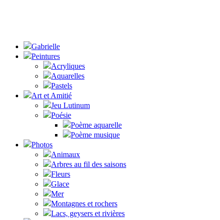
Gabrielle
Peintures
Acryliques
Aquarelles
Pastels
Art et Amitié
Jeu Lutinum
Poésie
Poème aquarelle
Poème musique
Photos
Animaux
Arbres au fil des saisons
Fleurs
Glace
Mer
Montagnes et rochers
Lacs, geysers et rivières