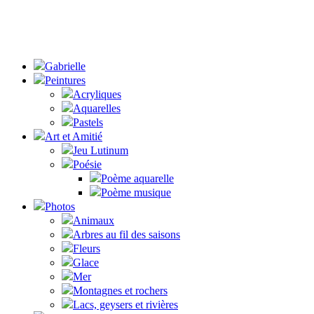
Gabrielle
Peintures
Acryliques
Aquarelles
Pastels
Art et Amitié
Jeu Lutinum
Poésie
Poème aquarelle
Poème musique
Photos
Animaux
Arbres au fil des saisons
Fleurs
Glace
Mer
Montagnes et rochers
Lacs, geysers et rivières